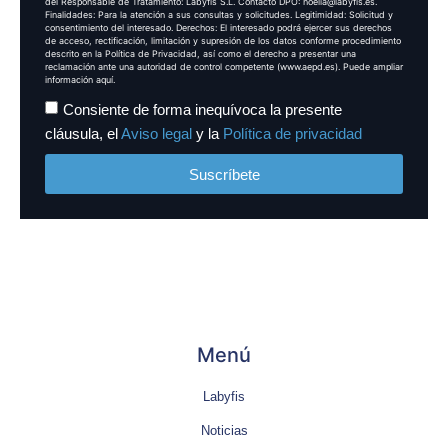
del Responsable de Tratamiento: Labyfis S.L. Contacto DPO: noelia@labyfis.es.
Finalidades: Para la atención a sus consultas y solicitudes. Legitimidad: Solicitud y
consentimiento del interesado. Derechos: El interesado podrá ejercer sus derechos
de acceso, rectificación, limitación y supresión de los datos conforme procedimiento
descrito en la Política de Privacidad, así como el derecho a presentar una
reclamación ante una autoridad de control competente (www.aepd.es). Puede ampliar
información aquí.
Consiente de forma inequívoca la presente
cláusula, el
Aviso legal
y la
Política de privacidad
Suscríbete
Menú
Labyfis
Noticias