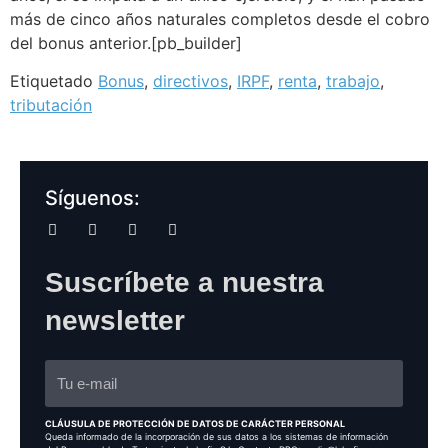
más de cinco años naturales completos desde el cobro
del bonus anterior.[pb_builder]
Etiquetado
Bonus
,
directivos
,
IRPF
,
renta
,
trabajo
,
tributación
Síguenos:
Suscríbete a nuestra
newsletter
CLÁUSULA DE PROTECCIÓN DE DATOS DE CARÁCTER PERSONAL
Queda informado de la incorporación de sus datos a los sistemas de información