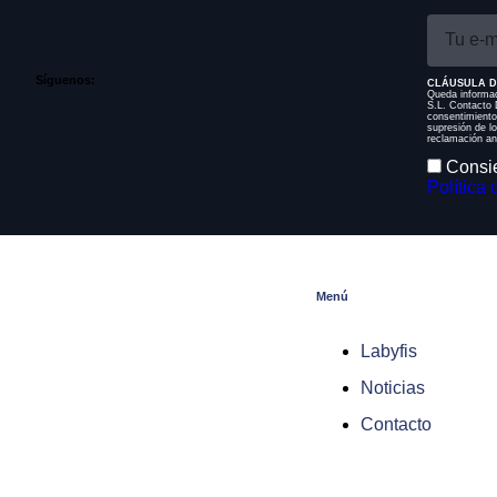
Síguenos:
CLÁUSULA D
Queda informad
S.L. Contacto D
consentimiento
supresión de l
reclamación an
Consie
Política 
Menú
Labyfis
Noticias
Contacto