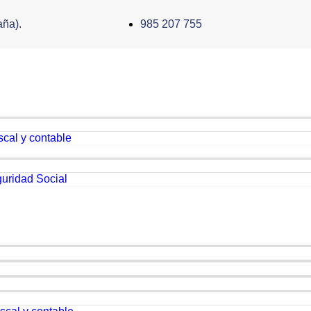
aña).
985 207 755
scal y contable
uridad Social