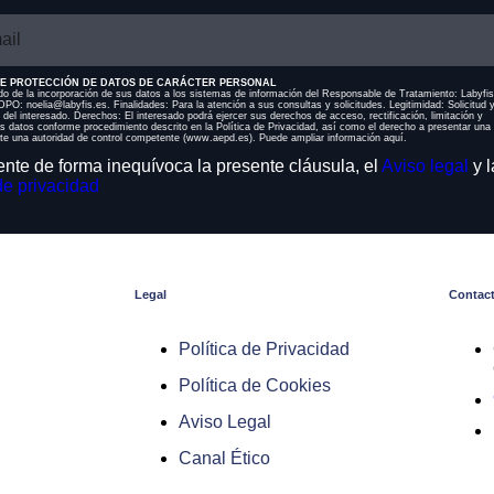
E PROTECCIÓN DE DATOS DE CARÁCTER PERSONAL
o de la incorporación de sus datos a los sistemas de información del Responsable de Tratamiento: Labyfi
PO: noelia@labyfis.es. Finalidades: Para la atención a sus consultas y solicitudes. Legitimidad: Solicitud 
 del interesado. Derechos: El interesado podrá ejercer sus derechos de acceso, rectificación, limitación y
os datos conforme procedimiento descrito en la Política de Privacidad, así como el derecho a presentar una
te una autoridad de control competente (www.aepd.es). Puede ampliar información aquí.
nte de forma inequívoca la presente cláusula, el
Aviso legal
y l
de privacidad
Legal
Contac
Política de Privacidad
Política de Cookies
Aviso Legal
Canal Ético