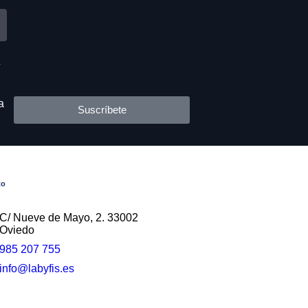
s
y
a
Suscríbete
to
C/ Nueve de Mayo, 2. 33002
Oviedo
985 207 755
info@labyfis.es