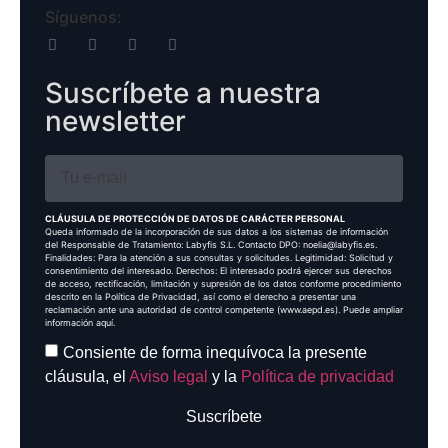
Síguenos:
Suscríbete a nuestra
newsletter
CLÁUSULA DE PROTECCIÓN DE DATOS DE CARÁCTER PERSONAL
Queda informado de la incorporación de sus datos a los sistemas de información
del Responsable de Tratamiento: Labyfis S.L. Contacto DPO: noelia@labyfis.es.
Finalidades: Para la atención a sus consultas y solicitudes. Legitimidad: Solicitud y
consentimiento del interesado. Derechos: El interesado podrá ejercer sus derechos
de acceso, rectificación, limitación y supresión de los datos conforme procedimiento
descrito en la Política de Privacidad, así como el derecho a presentar una
reclamación ante una autoridad de control competente (www.aepd.es). Puede ampliar
información aquí.
Consiente de forma inequívoca la presente
cláusula, el
Aviso legal
y la
Política de privacidad
Suscríbete