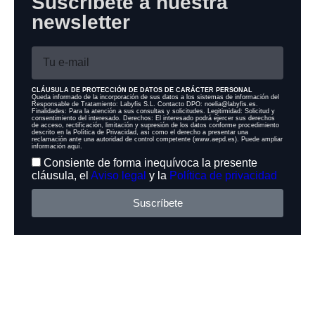
Suscríbete a nuestra
newsletter
CLÁUSULA DE PROTECCIÓN DE DATOS DE CARÁCTER PERSONAL
Queda informado de la incorporación de sus datos a los sistemas de información del
Responsable de Tratamiento: Labyfis S.L. Contacto DPO: noelia@labyfis.es.
Finalidades: Para la atención a sus consultas y solicitudes. Legitimidad: Solicitud y
consentimiento del interesado. Derechos: El interesado podrá ejercer sus derechos
de acceso, rectificación, limitación y supresión de los datos conforme procedimiento
descrito en la Política de Privacidad, así como el derecho a presentar una
reclamación ante una autoridad de control competente (www.aepd.es). Puede ampliar
información aquí.
Consiente de forma inequívoca la presente
cláusula, el
Aviso legal
y la
Política de privacidad
Suscríbete