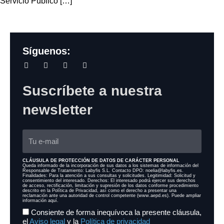
Servicio Público […]
Síguenos:
Suscríbete a nuestra
newsletter
CLÁUSULA DE PROTECCIÓN DE DATOS DE CARÁCTER PERSONAL
Queda informado de la incorporación de sus datos a los sistemas de información del
Responsable de Tratamiento: Labyfis S.L. Contacto DPO: noelia@labyfis.es.
Finalidades: Para la atención a sus consultas y solicitudes. Legitimidad: Solicitud y
consentimiento del interesado. Derechos: El interesado podrá ejercer sus derechos
de acceso, rectificación, limitación y supresión de los datos conforme procedimiento
descrito en la Política de Privacidad, así como el derecho a presentar una
reclamación ante una autoridad de control competente (www.aepd.es). Puede ampliar
información aquí.
Consiente de forma inequívoca la presente cláusula,
el
Aviso legal
y la
Política de privacidad