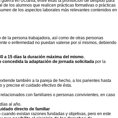
guerra en Ucrania; entre ellas la prohibición de despido para
 de los alumnos que realicen prácticas formativas o prácticas
sumen de los aspectos laborales más relevantes contenidos en
 de la persona trabajadora, así como de otras personas
dente o enfermedad no puedan valerse por sí mismos, debiendo
30 a 15 días la duración máxima del mismo.
 concedida la adaptación de jornada solicitada
por la
extiende también a la pareja de hecho, a los parientes hasta
 y precise el cuidado efectivo de ésta.
relacionados con familiares o personas convivientes, en caso
días al año.
idado directo de familiar
 cuando existan razones fundadas y objetivas, pero en este