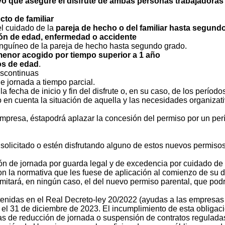
vo que asegure el disfrute de ambas personas trabajadoras y
to de familiar
el cuidado de la
pareja de hecho o del familiar hasta segund
zón de edad, enfermedad o accidente
sanguíneo de la pareja de hecho hasta segundo grado.
menor acogido por tiempo superior a 1 año
os de edad
.
iscontinuas
e jornada a tiempo parcial.
a fecha de inicio y fin del disfrute o, en su caso, de los perío
o en cuenta la situación de aquella y las necesidades organizat
resa, éstapodrá aplazar la concesión del permiso por un perío
 solicitado o estén disfrutando alguno de estos nuevos permis
 de jornada por guarda legal y de excedencia por cuidado de hi
on la normativa que les fuese de aplicación al comienzo de su di
imitará, en ningún caso, el del nuevo permiso parental, que podrá
enidas en el Real Decreto-ley 20/2022 (ayudas a las empresas 
el 31 de diciembre de 2023. El incumplimiento de esta obligació
de reducción de jornada o suspensión de contratos reguladas en