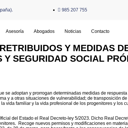
spaña).
985 207 755
Asesoría
Abogados
Noticias
Contacto
 RETRIBUIDOS Y MEDIDAS 
 Y SEGURIDAD SOCIAL PRÓ
que se adoptan y prorrogan determinadas medidas de respuesta
lma y a otras situaciones de vulnerabilidad; de transposición d
la vida familiar y la vida profesional de los progenitores y los
 Oficial del Estado el Real Decreto-ley 5/2023. Dicho Real Decret
progenitores. Recoge nuevos permisos y modificaciones en materi