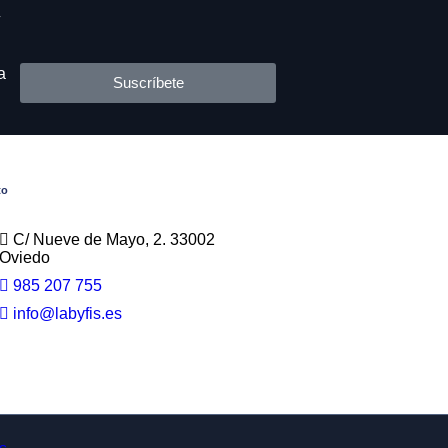
s
y
a
Suscríbete
to
C/ Nueve de Mayo, 2. 33002
Oviedo
985 207 755
info@labyfis.es