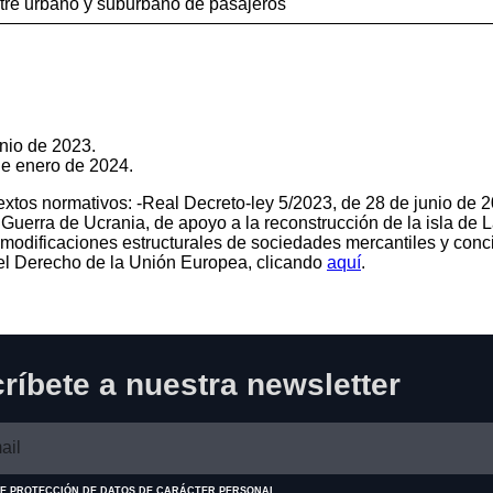
stre urbano y suburbano de pasajeros
unio de 2023.
de enero de 2024.
extos normativos: -Real Decreto-ley 5/2023, de 28 de junio de 
uerra de Ucrania, de apoyo a la reconstrucción de la isla de L
odificaciones estructurales de sociedades mercantiles y concilia
del Derecho de la Unión Europea, clicando
aquí
.
ríbete a nuestra newsletter
E PROTECCIÓN DE DATOS DE CARÁCTER PERSONAL