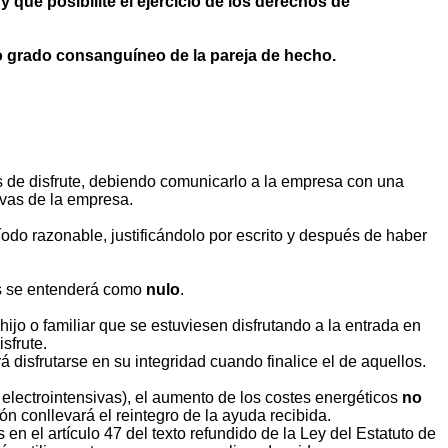
 que posibilite el ejercicio de los derechos de
o grado consanguíneo de la pareja de hecho.
dos de disfrute, debiendo comunicarlo a la empresa con una
ivas de la empresa.
do razonable, justificándolo por escrito y después de haber
os se entenderá como
nulo
.
jo o familiar que se estuviesen disfrutando a la entrada en
sfrute.
 disfrutarse en su integridad cuando finalice el de aquellos.
electrointensivas), el aumento de los costes energéticos
no
n conllevará el reintegro de la ayuda recibida.
 el artículo 47 del texto refundido de la Ley del Estatuto de