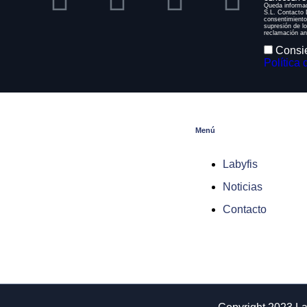
Queda informad
S.L. Contacto D
consentimiento
supresión de l
reclamación an
Consie
Política 
Menú
Labyfis
Noticias
Contacto