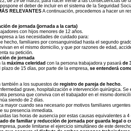
2, de 29 de marzo, para hacer frente a las consecuencias de la 
spone el deber de incluir en el sistema de la Seguridad Social
MÁS RELEVANTES
A continuación, procedemos a hacer un re
ción de jornada (jornada a la carta)
ajadores con hijos menores de 12 años.
expresa a las necesidades de cuidado para:
e hecho, familiares por consanguinidad hasta el segundo grado
nvivan en el mismo domicilio, y que por razones de edad, acci
enta su petición.
ación de jornada
n la
máxima celeridad
con la persona trabajadora y pasará
de 
 plazo de 15 días, por parte de la empresa,
se entenderá como
n también a los supuestos de
registro de pareja de hecho.
nfermedad grave, hospitalización e intervención quirúrgica. Se 
tra persona que conviva con el trabajador en el mismo domicilio
inúa siendo de 2 días.
za mayor cuando sea necesario por motivos familiares urgentes 
e su presencia inmediata.
buidas las horas de ausencia por estas causas equivalentes a 4 
ado de familiar y reducción de jornada por guarda legal o cu
resa, puede limitarse el ejercicio simultáneo de este derecho