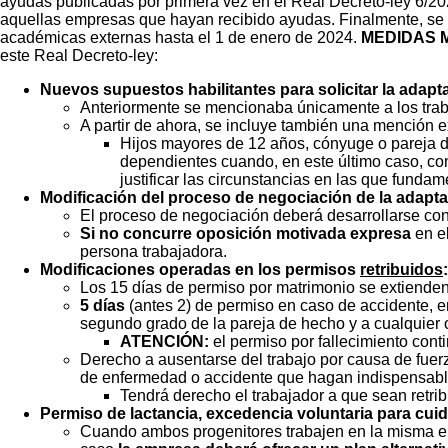
ayudas publicadas por primera vez en el Real Decreto-ley 6/202
aquellas empresas que hayan recibido ayudas. Finalmente, se po
académicas externas hasta el 1 de enero de 2024.
MEDIDAS 
este Real Decreto-ley:
Nuevos supuestos habilitantes para solicitar la adapta
Anteriormente se mencionaba únicamente a los trab
A partir de ahora, se incluye también una mención 
Hijos mayores de 12 años, cónyuge o pareja d
dependientes cuando, en este último caso, co
justificar las circunstancias en las que fundam
Modificación del proceso de negociación de la adapt
El proceso de negociación deberá desarrollarse co
Si no concurre oposición motivada expresa
en el
persona trabajadora.
Modificaciones operadas en los permisos
retribuidos
:
Los 15 días de permiso por matrimonio se extiende
5 días
(antes 2) de permiso en caso de accidente, e
segundo grado de la pareja de hecho y a cualquier o
ATENCIÓN:
el permiso por fallecimiento cont
Derecho a ausentarse del trabajo por causa de fuer
de enfermedad o accidente que hagan indispensabl
Tendrá derecho el trabajador a que sean retri
Permiso de lactancia, excedencia voluntaria para cuid
Cuando ambos progenitores trabajen en la misma emp