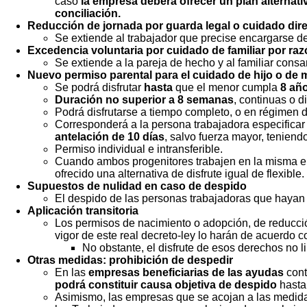
caso
la empresa deberá ofrecer un plan alternati
conciliación.
Reducción de jornada por guarda legal o cuidado direc
Se extiende al trabajador que precise encargarse d
Excedencia voluntaria por cuidado de familiar por ra
Se extiende a la pareja de hecho y al familiar con
Nuevo permiso parental para el cuidado de hijo o de 
Se podrá disfrutar
hasta
que el menor cumpla
8 añ
Duración no superior a 8 semanas
, continuas o d
Podrá disfrutarse a tiempo completo, o en régimen d
Corresponderá a la persona trabajadora especificar l
antelación de 10 días
, salvo fuerza mayor, teniend
Permiso individual e intransferible.
Cuando ambos progenitores trabajen en la misma emp
ofrecido una alternativa de disfrute igual de flexible.
Supuestos de nulidad en caso de despido
El despido de las personas trabajadoras que hayan
Aplicación transitoria
Los permisos de nacimiento o adopción, de reducción
vigor de este real decreto-ley lo harán de acuerdo c
No obstante, el disfrute de esos derechos no l
Otras medidas: prohibición de despedir
En las
empresas beneficiarias de las ayudas
cont
podrá constituir causa objetiva de despido
hasta 
Asimismo, las empresas que se acojan a las medidas 