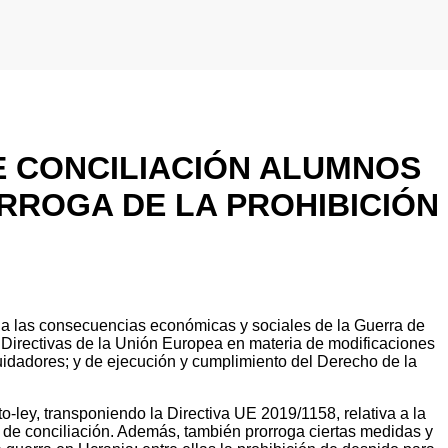
Acceso a Extranet
DE CONCILIACIÓN ALUMNOS
RROGA DE LA PROHIBICIÓN
 a las consecuencias económicas y sociales de la Guerra de
e Directivas de la Unión Europea en materia de modificaciones
 cuidadores; y de ejecución y cumplimiento del Derecho de la
o-ley, transponiendo la Directiva UE 2019/1158, relativa a la
a de conciliación. Además, también prorroga ciertas medidas y