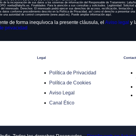
o de la incorporación de sus datos a los sistemas de información del Responsable de Tratamiento: Labyfi
PO: noelia@labyfis.es. Finalidades: Para la atención a sus consultas y solicitudes. Legitimidad: Solicitud 
 del interesado. Derechos: El interesado podrá ejercer sus derechos de acceso, rectificación, limitación y
os datos conforme procedimiento descrito en la Política de Privacidad, así como el derecho a presentar una
te una autoridad de control competente (www.aepd.es). Puede ampliar información aquí.
nte de forma inequívoca la presente cláusula, el
Aviso legal
y l
de privacidad
Legal
Contac
Política de Privacidad
Política de Cookies
Aviso Legal
Canal Ético