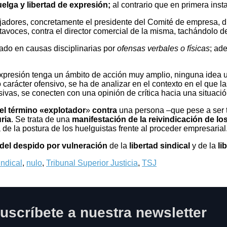
uelga y libertad de expresión;
al contrario que en primera ins
bajadores, concretamente el presidente del Comité de empresa,
avoces, contra el director comercial de la misma, tachándolo de
ado en causas disciplinarias por
ofensas verbales o físicas
; ad
e expresión tenga un ámbito de acción muy amplio, ninguna idea
o carácter ofensivo, se ha de analizar en el contexto en el que l
s, se conecten con una opinión de crítica hacia una situación 
el término «explotador
»
contra
una persona –que pese a ser t
ria
. Se trata de una
manifestación de la reivindicación de lo
 de la postura de los huelguistas frente al proceder empresarial
 del despido por vulneración
de la
libertad sindical
y de la
li
indical
,
nulo
,
Tribunal Superior Justicia
,
TSJ
uscríbete a nuestra newsletter