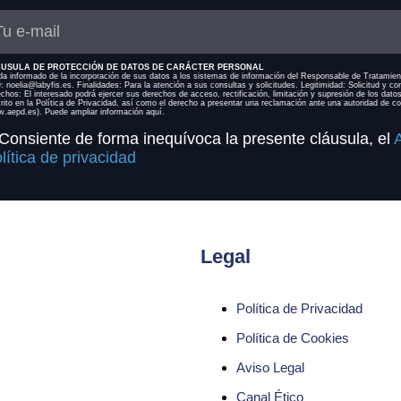
USULA DE PROTECCIÓN DE DATOS DE CARÁCTER PERSONAL
a informado de la incorporación de sus datos a los sistemas de información del Responsable de Tratamien
 noelia@labyfis.es. Finalidades: Para la atención a sus consultas y solicitudes. Legitimidad: Solicitud y co
chos: El interesado podrá ejercer sus derechos de acceso, rectificación, limitación y supresión de los dat
rito en la Política de Privacidad, así como el derecho a presentar una reclamación ante una autoridad de c
.aepd.es). Puede ampliar información aquí.
Consiente de forma inequívoca la presente cláusula, el
A
lítica de privacidad
Legal
Política de Privacidad
Política de Cookies
Aviso Legal
Canal Ético