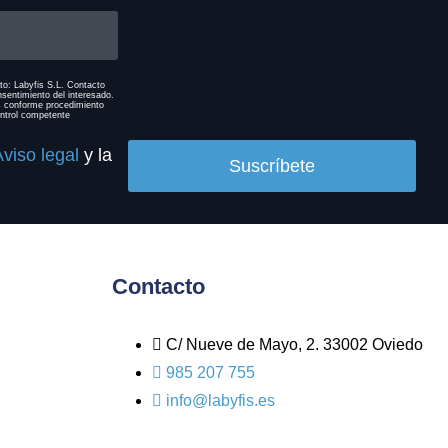
to: Labyfis S.L. Contacto
nsentimiento del interesado.
os conforme procedimiento
ontrol competente
viso legal
y la
Suscríbete
Contacto
C/ Nueve de Mayo, 2. 33002 Oviedo
985 207 755
info@labyfis.es