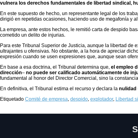
vulnera los derechos fundamentales de libertad sindical, h
En este supuesto de hecho, un representante legal de los tra
dirigió en repetidas ocasiones, haciendo uso de megafonía y alt
La empresa, ante estos hechos, le remitió carta de despido bas
cometido un delito de injurias.
Para este Tribunal Superior de Justicia, aunque la libertad d
ultrajantes u ofensivas. No obstante, a la hora de apreciar dich
expresión cuando se usen expresiones que, aunque sean ofensiva
En base a esa doctrina, el Tribunal determina que,
el empleo d
dirección
–
no puede ser calificado automáticamente de inju
fundamental al honor del Director Comercial, sino la constancia
En definitiva, el Tribunal estima el recurso y declara la
nulidad
Etiquetado
Comité de empresa
,
despido
,
explotador
,
Libertad s
S