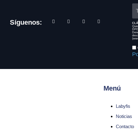
Síguenos:
CLÁ
Qued
DPO:
Dere
desc
(www
Po
Menú
Labyfis
Noticias
Contacto