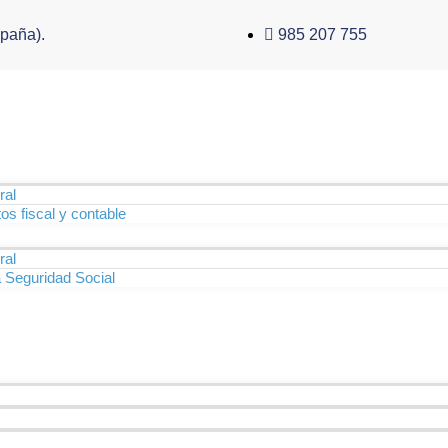
spaña).
985 207 755
ral
s fiscal y contable
ral
 Seguridad Social