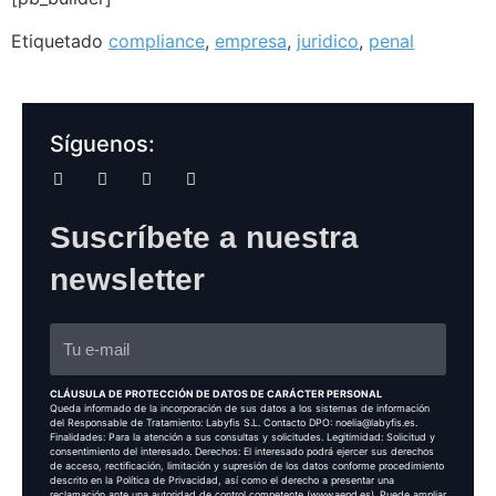
Etiquetado
compliance
,
empresa
,
juridico
,
penal
Síguenos:
Suscríbete a nuestra
newsletter
CLÁUSULA DE PROTECCIÓN DE DATOS DE CARÁCTER PERSONAL
Queda informado de la incorporación de sus datos a los sistemas de información
del Responsable de Tratamiento: Labyfis S.L. Contacto DPO: noelia@labyfis.es.
Finalidades: Para la atención a sus consultas y solicitudes. Legitimidad: Solicitud y
consentimiento del interesado. Derechos: El interesado podrá ejercer sus derechos
de acceso, rectificación, limitación y supresión de los datos conforme procedimiento
descrito en la Política de Privacidad, así como el derecho a presentar una
reclamación ante una autoridad de control competente (www.aepd.es). Puede ampliar