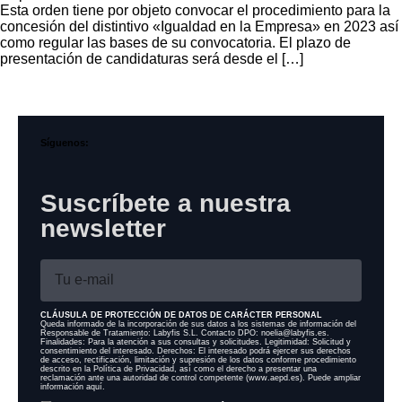
Esta orden tiene por objeto convocar el procedimiento para la
concesión del distintivo «Igualdad en la Empresa» en 2023 así
como regular las bases de su convocatoria. El plazo de
presentación de candidaturas será desde el […]
Síguenos:
Suscríbete a nuestra
newsletter
CLÁUSULA DE PROTECCIÓN DE DATOS DE CARÁCTER PERSONAL
Queda informado de la incorporación de sus datos a los sistemas de información del
Responsable de Tratamiento: Labyfis S.L. Contacto DPO: noelia@labyfis.es.
Finalidades: Para la atención a sus consultas y solicitudes. Legitimidad: Solicitud y
consentimiento del interesado. Derechos: El interesado podrá ejercer sus derechos
de acceso, rectificación, limitación y supresión de los datos conforme procedimiento
descrito en la Política de Privacidad, así como el derecho a presentar una
reclamación ante una autoridad de control competente (www.aepd.es). Puede ampliar
información aquí.